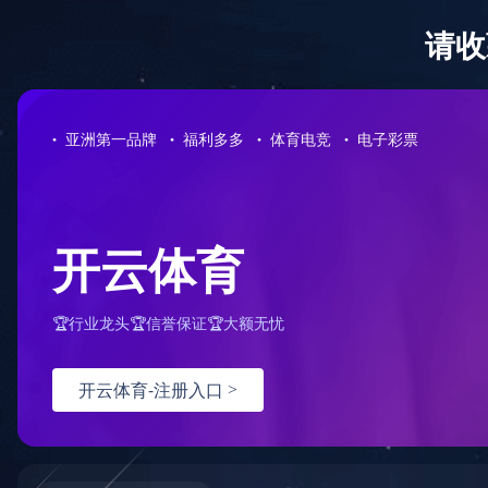
欢迎访问米兰网页版·官方端在线官方网站！
专业GIS(地理信息
提供地理信息平台、智慧气象服务
梦图首页
关于我们
公司简介
企业文化
领导关怀
资质荣誉
产品服务
米兰网页版·官方端在线