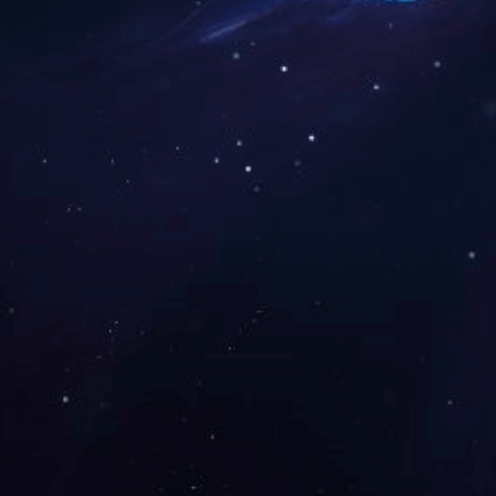
地址：长沙市天心区长沙天心软件产
行业资讯
业园B座803-804
米兰MiLan(中国)
电话：0731-85836099
工作机会
苏州公司：
在线留言
地址：苏州市高新区科发路101号致
远国际商务大厦南楼503室
电话：0512-66806280
网址：www.freeapkfile.com
邮箱：dmgis@163.com
梦图首页
|
关于我们